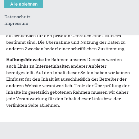
www.ubg365.de
Bei dem Inhalt unserer Internetseiten handelt es sich um
Datenschutz
urheberrechtlich geschützte Werke. Der Anbieter gestattet
Impressum
die Übernahme von Texten in Datenbestände, die
ausschließlich für den privaten Gebrauch eines Nutzers
bestimmt sind. Die Übernahme und Nutzung der Daten zu
anderen Zwecken bedarf einer schriftlichen Zustimmung.
Haftungshinweis:
Im Rahmen unseres Dienstes werden
auch Links zu Internetinhalten anderer Anbieter
bereitgestellt. Auf den Inhalt dieser Seiten haben wir keinen
Einfluss; für den Inhalt ist ausschließlich der Betreiber der
anderen Website verantwortlich. Trotz der Überprüfung der
Inhalte im gesetzlich gebotenen Rahmen müssen wir daher
jede Verantwortung für den Inhalt dieser Links bzw. der
verlinkten Seite ablehnen.