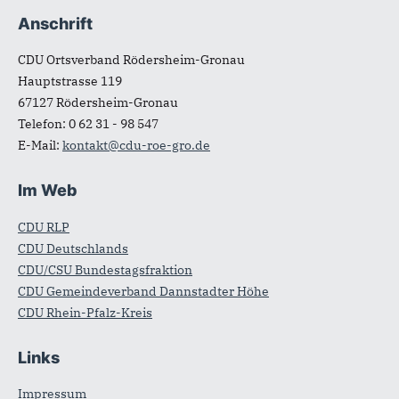
Anschrift
Fußbereich
CDU Ortsverband Rödersheim-Gronau
Hauptstrasse 119
67127
Rödersheim-Gronau
Telefon:
0 62 31 - 98 547
E-Mail:
kontakt@cdu-roe-gro.de
Im Web
CDU RLP
CDU Deutschlands
CDU/CSU Bundestagsfraktion
CDU Gemeindeverband Dannstadter Höhe
CDU Rhein-Pfalz-Kreis
Links
Impressum