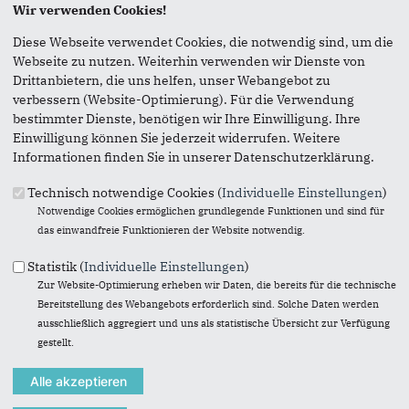
Wir verwenden Cookies!
vertreten durch seinen Vorsitzenden, Dipl.-Ing. Robert
Diese Webseite verwendet Cookies, die notwendig sind, um die
Neufeld
Webseite zu nutzen. Weiterhin verwenden wir Dienste von
Drittanbietern, die uns helfen, unser Webangebot zu
Sie erreichen uns wie folgt:
verbessern (Website-Optimierung). Für die Verwendung
Telefon: 0 172 3086 037
bestimmter Dienste, benötigen wir Ihre Einwilligung. Ihre
Telefax:
Einwilligung können Sie jederzeit widerrufen. Weitere
E-Mail:
info@cdu-roe-gro.de
Informationen finden Sie in unserer Datenschutzerklärung.
Webmaster:
Technisch notwendige Cookies (
Individuelle Einstellungen
)
Karl-Heinz Hetze
Telefon: (06231) - 94 21 63
Notwendige Cookies ermöglichen grundlegende Funktionen und sind für
E-Mail:
kh.hetze@cdu-roe-gro.de
das einwandfreie Funktionieren der Website notwendig.
Statistik (
Individuelle Einstellungen
)
Gestaltung, Technische Betreuung und Umsetzung
Zur Website-Optimierung erheben wir Daten, die bereits für die technische
Union Betriebs-GmbH
Bereitstellung des Webangebots erforderlich sind. Solche Daten werden
Egermannstr. 2
ausschließlich aggregiert und uns als statistische Übersicht zur Verfügung
53359 Rheinbach
gestellt.
Telefon (02226) 802-0
Telefax (02226) 802-111
E-Mail:
https://www.ubg365.de/websupport