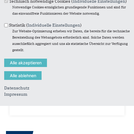
Technisch notwendige Cookies (
Individuelle Einstellungen
)
Notwendige Cookies ermöglichen grundlegende Funktionen und sind für
das einwandfreie Funktionieren der Website notwendig.
Statistik (
Individuelle Einstellungen
)
Zur Website-Optimierung erheben wir Daten, die bereits für die technische
Bereitstellung des Webangebots erforderlich sind. Solche Daten werden
ausschließlich aggregiert und uns als statistische Übersicht zur Verfügung
gestellt.
05.11.2020
Antrag zur Aufstellung von
Hinweisschildern zur Burg Gronau
Datenschutz
Der Gedenkstein der Burg Gronau ist nur schwer
Impressum
zu finden.