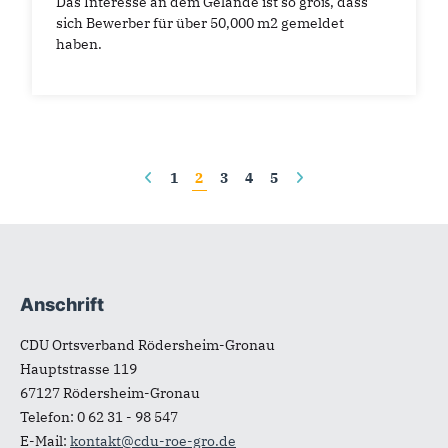
Das Interesse an dem Gelände ist so groß, dass
sich Bewerber für über 50,000 m2 gemeldet
haben.
Seiten
1
2
3
4
5
Anschrift
Fußbereich
CDU Ortsverband Rödersheim-Gronau
Hauptstrasse 119
67127
Rödersheim-Gronau
Telefon:
0 62 31 - 98 547
E-Mail:
kontakt@cdu-roe-gro.de