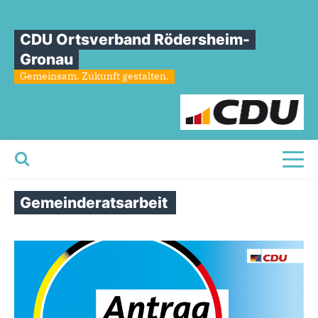
CDU Ortsverband Rödersheim-
Gronau
Gemeinsam. Zukunft gestalten.
Toggl
Gemeinderatsarbeit